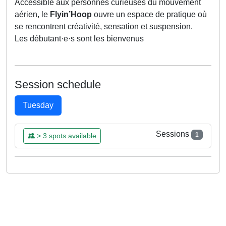
Accessible aux personnes curieuses du mouvement
aérien, le
Flyin’Hoop
ouvre un espace de pratique où
se rencontrent créativité, sensation et suspension.
Les débutant·e·s sont les bienvenus
Session schedule
Tuesday
Sessions
1
> 3 spots available
TUE
21
APR
17:15 - 18:45
Already Booked
Aurelie
Please log in to book this class